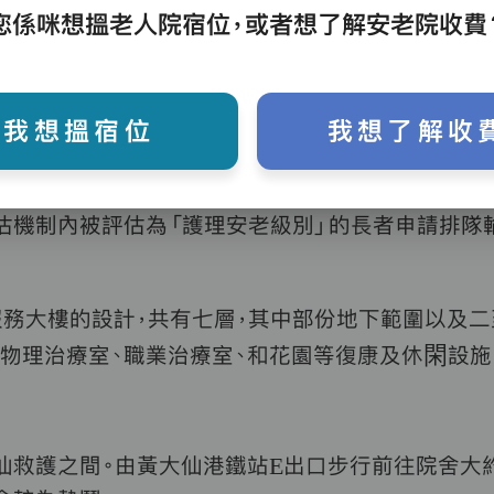
您係咪想搵老人院宿位，或者想了解安老院收費
我想搵宿位
我想了解收
院舍
,
由宗教慈善團體嗇色園開辦及營運，提供共
272
估機制內被評估為「護理安老級別」的長者申請排隊
務大樓的設計，共有七層，其中部份地下範圍以及二
、物理治療室、職業治療室、和花園等復康及休閑設
仙救護之間。由黃大仙港鐵站
E
出口步行前往院舍大