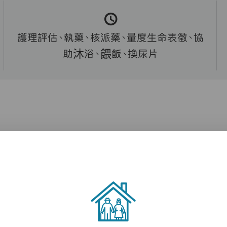
護理評估、執藥、核派藥、量度生命表徵、協
助沐浴、餵飯、換尿片
受住宿照顧，請致電 21176717 查詢。
2117 6717
即時對話