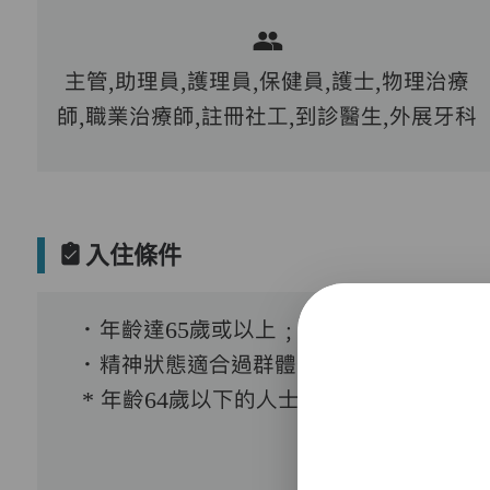
主管,助理員,護理員,保健員,護士,物理治療
師,職業治療師,註冊社工,到診醫生,外展牙科
入住條件
．年齡達65歲或以上﹔
．精神狀態適合過群體生活。
* 年齡64歲以下的人士﹐需要經證實有需要接