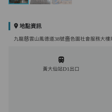
地點資訊
九龍慈雲山鳳德道38號嗇色園社會服務大樓
黃大仙站D1出口