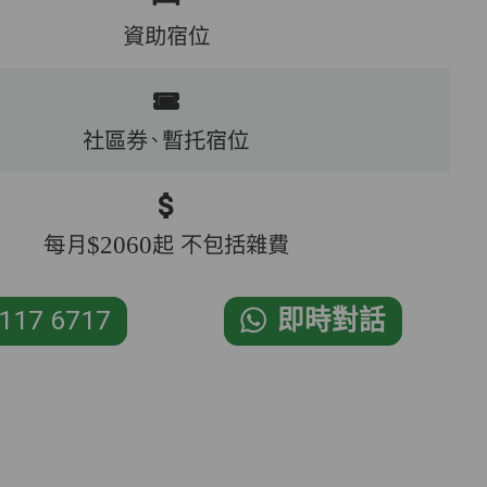
資助宿位
社區券、暫托宿位
每月$2060起 不包括雜費
117 6717
即時對話