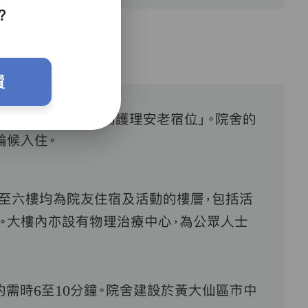
？
費
個「提供持續照顧的護理安老宿位」。院舍的
輪候入住。
至六樓均為院友住宿及活動的樓層，包括活
施。大樓內亦設有物理治療中心，為公眾人士
約需時
6
至
10
分鐘。院舍建設於黃大仙區市中