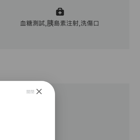
血糖測試,胰島素注射,洗傷口
關閉