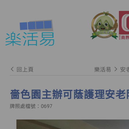
回上頁
樂活易
安
嗇色園主辦可蔭護理安老
牌照處檔號：0697