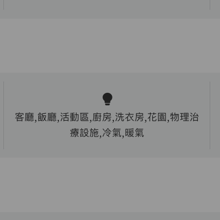
客廳,飯廳,活動區,廚房,洗衣房,花園,物理治
療設施,冷氣,暖氣