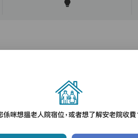
護理評估、執藥、核派藥、量度生命表徵、協
助沐浴、餵飯、換尿片
您係咪想搵老人院宿位，或者想了解安老院收費