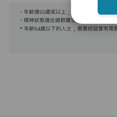
．年齡達65歲或以上﹔
．精神狀態適合過群體生活。
* 年齡64歲以下的人士﹐需要經證實有需要接