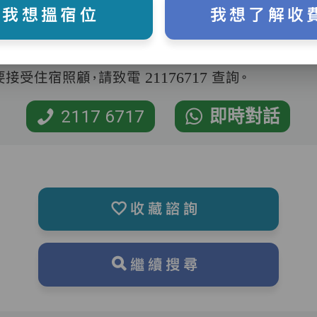
我想搵宿位
我想了解收
受住宿照顧，請致電 21176717 查詢。
2117 6717
即時對話
收藏諮詢
繼續搜尋