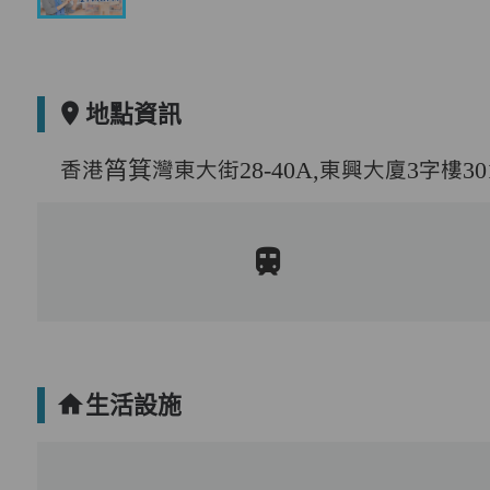
地點資訊
香港筲箕灣東大街28-40A,東興大廈3字樓301,
生活設施