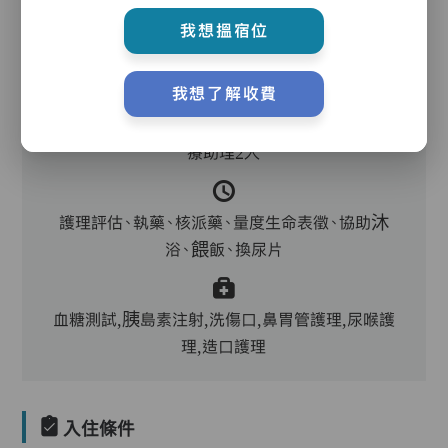
護理服務
我想搵宿位
我想了解收費
主管1人、註冊/登記護士8.5人、保健員7.5人、護
理員38人、助理員18人、物理治療師1人、物理冶
療助理2人
護理評估、執藥、核派藥、量度生命表徵、協助沐
浴、餵飯、換尿片
血糖測試,胰島素注射,洗傷口,鼻胃管護理,尿喉護
理,造口護理
入住條件