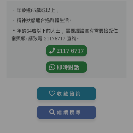
．年齡達65歲或以上﹔
．精神狀態適合過群體生活。
* 年齡64歲以下的人士﹐需要經證實有需要接受住
宿照顧，請致電 21176717 查詢。
2117 6717
即時對話
收藏諮詢
繼續搜尋