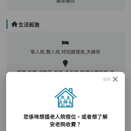
廣華醫院
生活設施
單人房,雙人房,特別護理房,夫婦房
客廳,飯廳,活動區,廚房,洗衣房,物理治療設施,冷
關閉
氣,暖氣
物理及職業治療區、治療室、護士站、洗衣房、完
善醫療及急救措施
您係咪想搵老人院宿位，或者想了解
安老院收費？