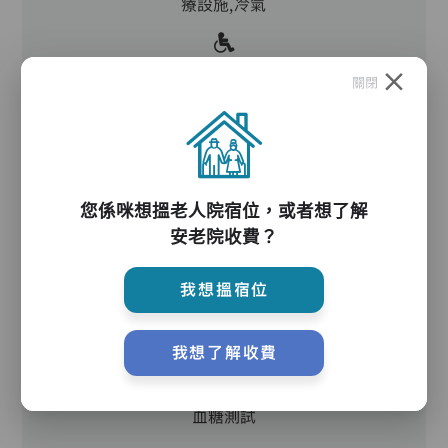
療設施,冷氣
電動床,氣墊床,升降機,防滑扶手,助行器/拐杖,輪
關閉
椅
護理服務
您係咪想搵老人院宿位，或者想了解
安老院收費？
我想搵宿位
護理評估、執藥、核派藥、量度生命表徵、協助沐
浴、餵飯、換尿片
我想了解收費
血糖測試