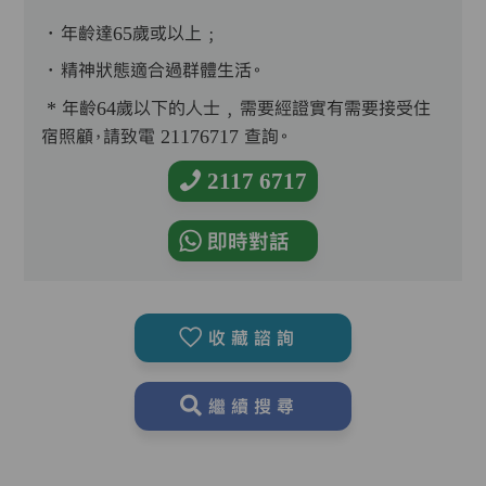
．年齡達65歲或以上﹔
．精神狀態適合過群體生活。
* 年齡64歲以下的人士﹐需要經證實有需要接受住
宿照顧，請致電 21176717 查詢。
2117 6717
即時對話
收藏諮詢
繼續搜尋