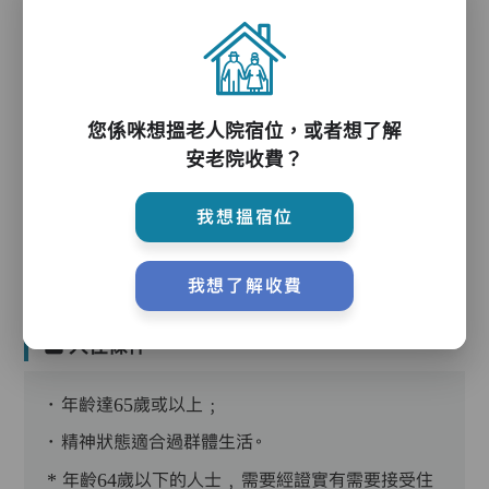
護理服務
您係咪想搵老人院宿位，或者想了解
安老院收費？
護理評估、執藥、核派藥、量度生命表徵、協助沐
浴、餵飯、換尿片
我想搵宿位
我想了解收費
入住條件
．年齡達65歲或以上﹔
．精神狀態適合過群體生活。
* 年齡64歲以下的人士﹐需要經證實有需要接受住