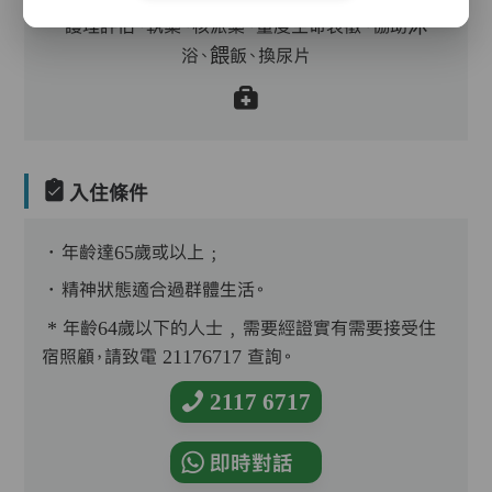
護理評估、執藥、核派藥、量度生命表徵、協助沐
浴、餵飯、換尿片
入住條件
．年齡達65歲或以上﹔
．精神狀態適合過群體生活。
* 年齡64歲以下的人士﹐需要經證實有需要接受住
宿照顧，請致電 21176717 查詢。
2117 6717
即時對話