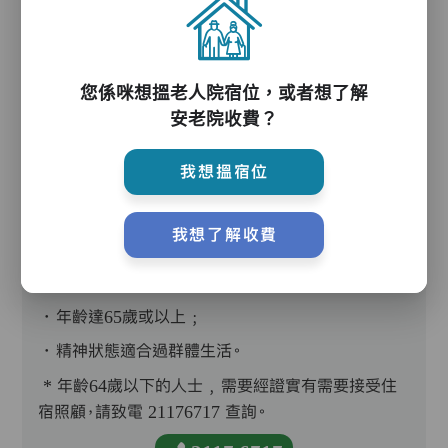
您係咪想搵老人院宿位，或者想了解
護理評估、執藥、核派藥、量度生命表徵、協助沐
安老院收費？
浴、餵飯、換尿片
我想搵宿位
我想了解收費
入住條件
．年齡達65歲或以上﹔
．精神狀態適合過群體生活。
* 年齡64歲以下的人士﹐需要經證實有需要接受住
宿照顧，請致電 21176717 查詢。