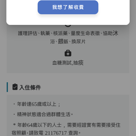
主管,助理員,護理員,保健員,營養師,護士,物理治
我想了解收費
療師,職業治療師,註冊社工,到診醫生,中醫
護理評估、執藥、核派藥、量度生命表徵、協助沐
浴、餵飯、換尿片
血糖測試,抽痰
入住條件
．年齡達65歲或以上﹔
．精神狀態適合過群體生活。
* 年齡64歲以下的人士﹐需要經證實有需要接受住
宿照顧，請致電 21176717 查詢。