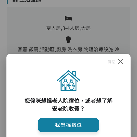
雙人房,3-4人房,大房
客廳,飯廳,活動區,廚房,洗衣房,物理治療設施,冷
氣,暖氣
關閉
電動床,氣墊床,升降機,防滑扶手,助行器/拐杖,輪
椅,院車
您係咪想搵老人院宿位，或者想了解
安老院收費？
護理服務
我想搵宿位