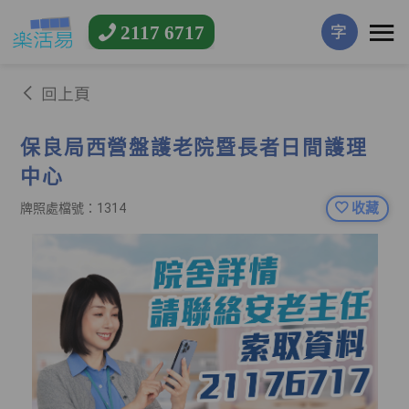
2117 6717
字
回上頁
保良局西營盤護老院暨長者日間護理
中心
收藏
牌照處檔號：1314