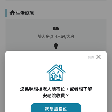
生活設施
雙人房,3-4人房,大房
客廳,飯廳,活動區,廚房,洗衣房,物理治療設施,冷
關閉
氣,暖氣
電動床,氣墊床,電梯,防滑扶手,助行器/拐杖,輪椅,
院車,起重機
您係咪想搵老人院宿位，或者想了解
安老院收費？
護理服務
我想搵宿位