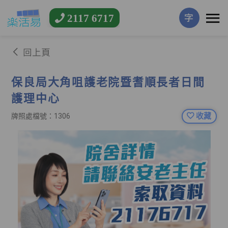
2117 6717
字
回上頁
保良局大角咀護老院暨耆順長者日間
護理中心
收藏
牌照處檔號：1306