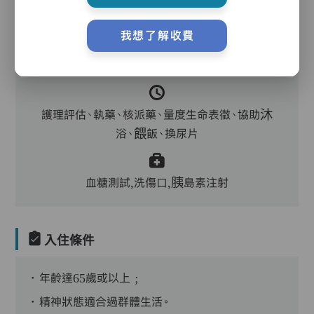
我想了解收費
主管,護理員,保健員,護士,物理治療師,職業治療
師,註冊社工,到診醫生,中醫
護理評估、執藥、核派藥、量度生命表徵、協助沐
浴、餵飯、換尿片
血糖測試,洗傷口,胰島素注射
入住條件
．年齡達65歲或以上﹔
．精神狀態適合過群體生活。