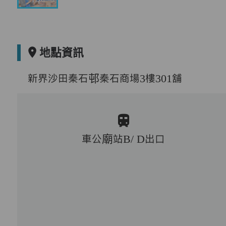
地點資訊
新界沙田秦石邨秦石商場3樓301舖
車公廟站B/ D出口