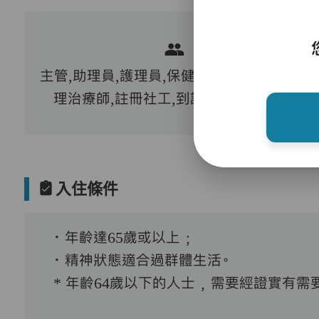
主管,助理員,護理員,保健員,營養師,護士,物
理治療師,註冊社工,到診醫生,外展牙科
入住條件
．年齡達65歲或以上﹔
．精神狀態適合過群體生活。
* 年齡64歲以下的人士﹐需要經證實有需要接