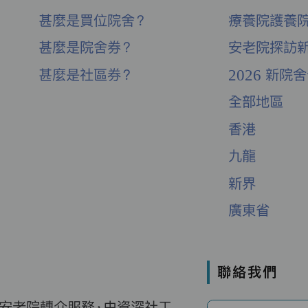
甚麼是買位院舍？
療養院護養
甚麼是院舍券？
安老院探訪
甚麼是社區券？
2026 新院
全部地區
香港
九龍
新界
廣東省
聯絡我們
費安老院轉介服務，由資深社工