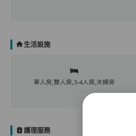
生活設施
單人房,雙人房,3-4人房,夫婦房
護理服務