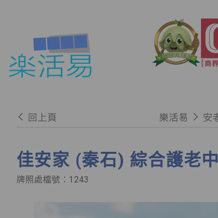
回上頁
樂活易
安
佳安家 (秦石) 綜合護老
牌照處檔號：1243