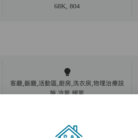
68K, 804
客廳,飯廳,活動區,廚房,洗衣房,物理治療設
施,冷氣,暖氣