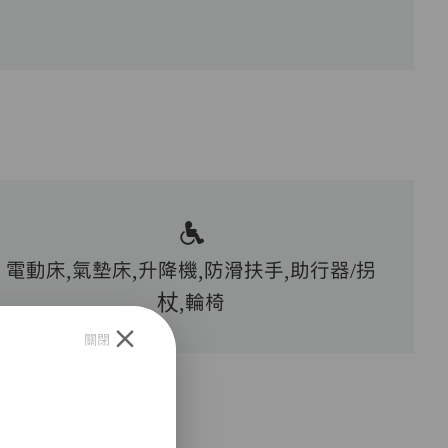
電動床,氣墊床,升降機,防滑扶手,助行器/拐
杖,輪椅
關閉