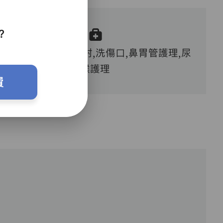
？
血糖測試,胰島素注射,洗傷口,鼻胃管護理,尿
喉護理
費