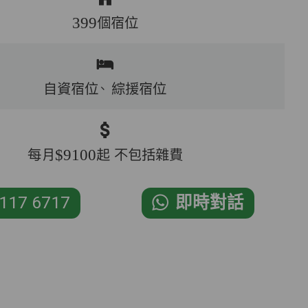
399個宿位
自資宿位、
綜援宿位
每月$9100起 不包括雜費
117 6717
即時對話