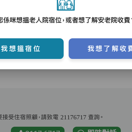
您係咪想搵老人院宿位，或者想了解安老院收費
護理評估、執藥、核派藥、量度生命表徵、協
助沐浴、餵飯、換尿片
我想搵宿位
我想了解收
受住宿照顧，請致電 21176717 查詢。