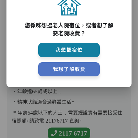
您係咪想搵老人院宿位，或者想了解
護理評估、執藥、核派藥、量度生命表徵、協助沐
安老院收費？
浴、餵飯、換尿片
我想搵宿位
我想了解收費
入住條件
．年齡達65歲或以上﹔
．精神狀態適合過群體生活。
* 年齡64歲以下的人士﹐需要經證實有需要接受住
宿照顧，請致電 21176717 查詢。
2117 6717