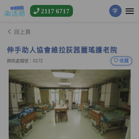
2117 6717
字
回上頁
伸手助人協會維拉荻茜麗瑤護老院
收藏
牌照處檔號：0272