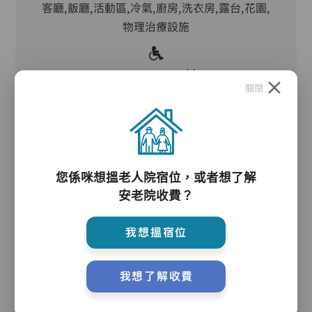
客廳,飯廳,活動區,冷氣,廚房,洗衣房,露台,花園,
物理治療設施
防滑扶手,助行器/拐杖,輪椅
關閉
護理服務
您係咪想搵老人院宿位，或者想了解
安老院收費？
主管,助理員,護理員,保健員,護士,物理治療師,職
業治療師,註冊社工,到診醫生,言語治療師,外展牙
我想搵宿位
科
我想了解收費
護理評估、執藥、核派藥、量度生命表徵、協助沐
浴、餵飯、換尿片