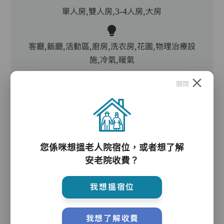
單人房,雙人房,3-4人房,大房
客廳,飯廳,活動區,廚房,洗衣房,花園,物理治療設
施,冷氣,暖氣
關閉
電動床,氣墊床,升降機,防滑扶手,助行器/拐杖,輪
椅
您係咪想搵老人院宿位，或者想了解
護理服務
安老院收費？
我想搵宿位
主管,助理員,護理員,保健員,護士,物理治療師,職
業治療師,註冊社工,到診醫生,外展牙科
我想了解收費