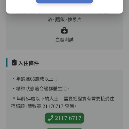
護理評估、執藥、核派藥、量度生命表徵、協助沐
浴、餵飯、換尿片
血糖測試
入住條件
．年齡達65歲或以上﹔
．精神狀態適合過群體生活。
* 年齡64歲以下的人士﹐需要經證實有需要接受住
宿照顧，請致電 21176717 查詢。
2117 6717