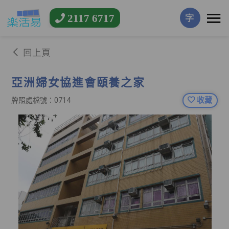
2117 6717
字
回上頁
亞洲婦女協進會頤養之家
收藏
牌照處檔號：0714