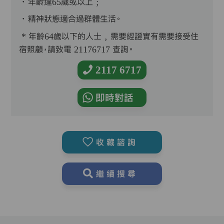
．年齡達65歲或以上﹔
．精神狀態適合過群體生活。
* 年齡64歲以下的人士﹐需要經證實有需要接受住
宿照顧，請致電 21176717 查詢。
2117 6717
即時對話
收藏諮詢
繼續搜尋