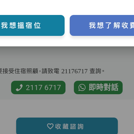
我想搵宿位
我想了解收
受住宿照顧，請致電 21176717 查詢。
2117 6717
即時對話
收藏諮詢