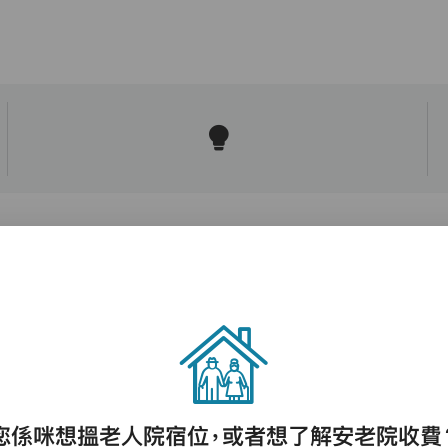
護理評估、執藥、核派藥、量度生命表徵、協
助沐浴、餵飯、換尿片
您係咪想搵老人院宿位，或者想了解安老院收費