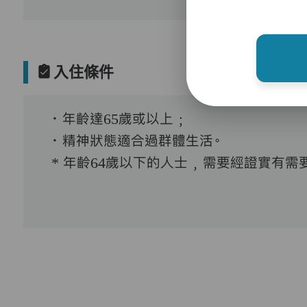
入住條件
．年齡達65歲或以上﹔
．精神狀態適合過群體生活。
* 年齡64歲以下的人士﹐需要經證實有需要接