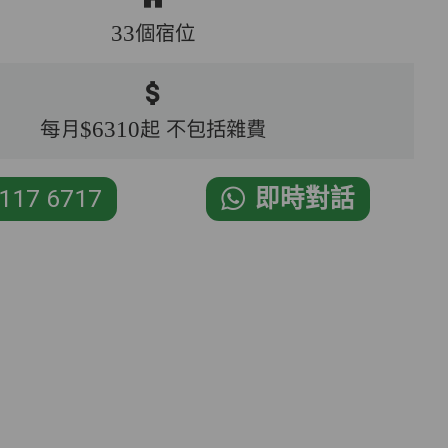
33個宿位
每月$6310起 不包括雜費
117 6717
即時對話