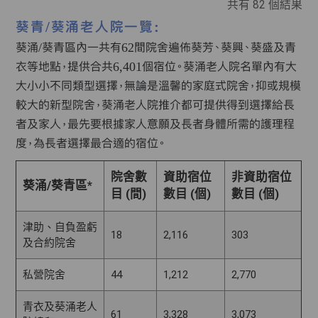
共有
82
個結果
葵青/葵涌老人院一覽:
葵涌/葵青區內一共有62間院舍遍佈葵芳、葵興、葵盛及青
衣等地點，提供合共6,401個宿位。葵涌老人院名單內有大
大小小不同類型選擇，無論是溫馨的家庭式院舍，抑或規模
較大的新型院舍，葵涌老人院推介都可提供得到選擇給長
者及家人，最先要根據家人意願及長者身體所需的護理程
度，為長者選擇最合適的宿位。
院舍數
資助宿位
非資助宿位
葵涌/葵青區*
目 (間)
數目 (個)
數目 (個)
津助、自負盈虧
18
2,116
303
及合約院舍
私營院舍
44
1,212
2,770
青衣及葵涌老人
61
3,328
3,073