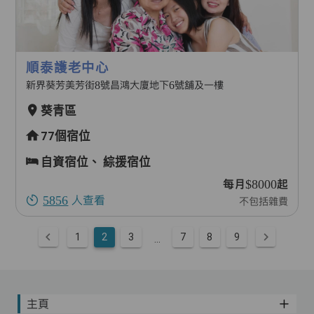
順泰護老中心
新界葵芳美芳街8號昌鴻大廈地下6號舖及一樓
葵青區
77個宿位
自資宿位、
綜援宿位
每月$8000起
5856
人查看
不包括雜費
1
2
3
7
8
9
...
主頁