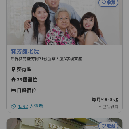
收藏
葵芳護老院
新界葵芳盛芳街31號勝華大廈3字樓東座
葵青區
39個宿位
自資宿位
每月$9000起
4292
人查看
不包括雜費
收藏