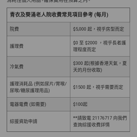
消耗性個人用品，確保費用在預算之內。
青衣及葵涌老人院收費常見項目參考 (每月)
院費
$5,000 起，視乎房型而定
$0 至 $2000 ，視乎長者護
護理費
理程度而定
$300 起(根據香港天氣，夏
冷氣費
天的月份收取)
護理消耗品 (例如尿片/胃喉/
$1500 起，視乎需要而定
尿喉/糖尿護理用品)
電器電費 (如需要)
$100起
**請致電 21176717 向我們
綜援資助申請
查詢綜援收費詳情