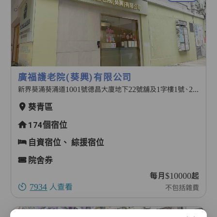
廣福護老院(葵興)有限公司
新界葵涌葵涌道1001號德昌大廈地下22號舖及1字樓1號、2號及4號舖
葵青區
174個宿位
自資宿位、
綜援宿位
院舍券
每月$10000起
7934
人查看
不包括雜費