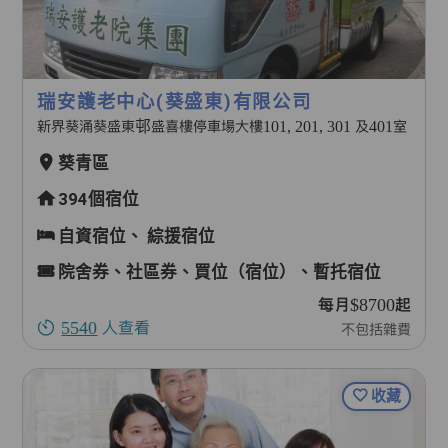
瑞安護老中心(葵盛東)有限公司
新界葵涌葵盛東邨盛喜樓停車場大樓101, 201, 301 及401室
葵青區
394個宿位
自資宿位、
綜援宿位
院舍券、社區券、買位（宿位）、暫托宿位
每月$8700起
5540
人查看
不包括雜費
收藏