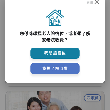
收藏
關閉
您係咪想搵老人院宿位，或者想了解
安老院收費？
聖濟會護理院
新界葵涌禾塘咀街109-115號萬成大廈2-3字樓
我想搵宿位
葵青區
綜援宿位
我想了解收費
每月$8300起
4315
人查看
不包括雜費
收藏