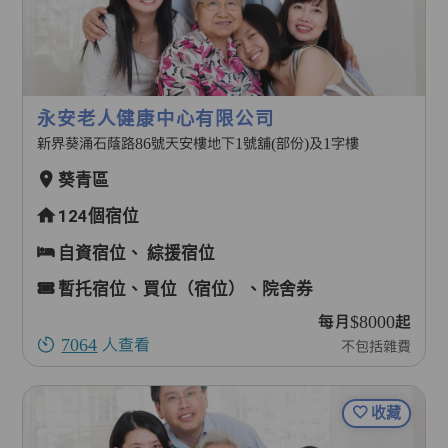
永安老人健康中心有限公司
新界葵涌石蔭路86號天安樓地下1號舖(部份)及1字樓
葵青區
124個宿位
自資宿位、
綜援宿位
暫托宿位、買位（宿位）、院舍券
每月$8000起
7064
人查看
不包括雜費
收藏