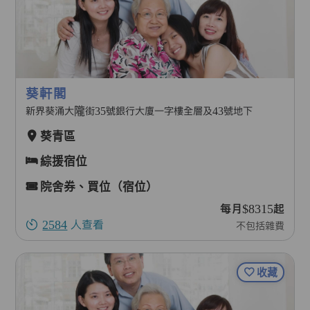
葵軒閣
新界葵涌大隴街35號銀行大廈一字樓全層及43號地下
葵青區
綜援宿位
院舍券、買位（宿位）
每月$8315起
2584
人查看
不包括雜費
收藏