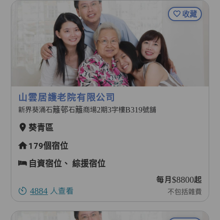
收藏
山雲居護老院有限公司
新界葵涌石籬邨石籬商場2期3字樓B319號舖
葵青區
179個宿位
自資宿位、
綜援宿位
每月$8800起
4884
人查看
不包括雜費