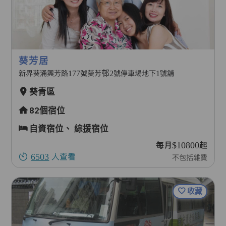
葵芳居
新界葵涌興芳路177號葵芳邨2號停車場地下1號舖
葵青區
82個宿位
自資宿位、
綜援宿位
每月$10800起
6503
人查看
不包括雜費
收藏