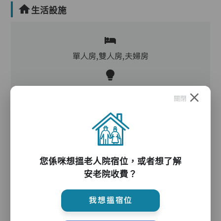
生活設施
單人房,雙人房,夫婦房
客廳,飯廳,廚房,洗衣房,冷氣,暖氣
關閉
電動床,氣墊床,升降機,防滑扶手,助行器/拐杖,輪
椅
您係咪想搵老人院宿位，或者想了解
安老院收費？
護理服務
我想搵宿位