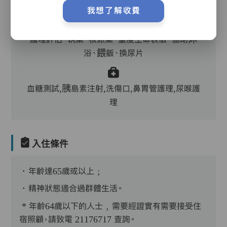
主管,助理員,護理員,保健員,到診醫生
我想了解收費
護理評估、執藥、核派藥、量度生命表徵、協助沐
浴、餵飯、換尿片
血糖測試,胰島素注射,洗傷口,鼻胃管護理,尿喉護
理
入住條件
．年齡達65歲或以上﹔
．精神狀態適合過群體生活。
* 年齡64歲以下的人士﹐需要經證實有需要接受住
宿照顧，請致電 21176717 查詢。