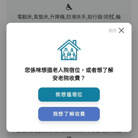
電動床,氣墊床,升降機,防滑扶手,助行器/拐杖,輪
椅
關閉
護理服務
您係咪想搵老人院宿位，或者想了解
安老院收費？
主管,助理員,護理員,保健員,護士,到診醫生
我想搵宿位
護理評估、執藥、核派藥、量度生命表徵、協助沐
浴、餵飯、換尿片
我想了解收費
血糖測試,胰島素注射,洗傷口,鼻胃管護理,尿喉護