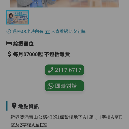
過去48小時內有
57
人查看過此安老院
綜援宿位
每月$7000起 不包括雜費
2117 6717
即時對話
地點資訊
新界葵涌青山公路432號偉賢樓地下A1舖﹑1字樓A至E
室及2字樓A至E室