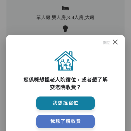
單人房,雙人房,3-4人房,大房
客廳,飯廳,活動區,廚房,洗衣房,冷氣
關閉
電動床,氣墊床,電梯,防滑扶手,助行器/拐杖,輪椅
您係咪想搵老人院宿位，或者想了解
護理服務
安老院收費？
我想搵宿位
主管,助理員,護理員,保健員,到診醫生,中醫
我想了解收費
護理評估、執藥、核派藥、量度生命表徵、協助沐