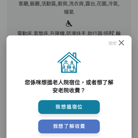
客廳,飯廳,活動區,廚房,洗衣房,露台,花園,冷氣,
暖氣
電動床,氣墊床,升降機,防滑扶手,助行器/拐杖,輪
椅,院車
關閉
護理服務
您係咪想搵老人院宿位，或者想了解
安老院收費？
主管,助理員,護理員,營養師,保健員,護士,物理治
療師,職業治療師,註冊社工,到診醫生,言語治療
我想搵宿位
師,外展牙科
我想了解收費
護理評估、執藥、核派藥、量度生命表徵、協助沐