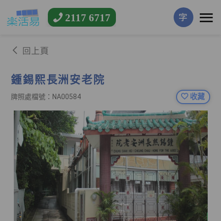
2117 6717
字
回上頁
鍾錫熙長洲安老院
收藏
牌照處檔號：NA00584