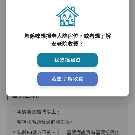
護理服務
您係咪想搵老人院宿位，或者想了解
安老院收費？
護理評估、執藥、核派藥、量度生命表徵、協助沐
浴、餵飯、換尿片
我想搵宿位
我想了解收費
入住條件
．年齡達65歲或以上﹔
．精神狀態適合過群體生活。
* 年齡64歲以下的人士﹐需要經證實有需要接受住