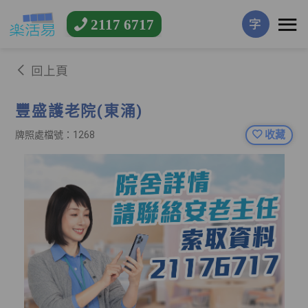
2117 6717
字
回上頁
豐盛護老院(東涌)
收藏
牌照處檔號：1268