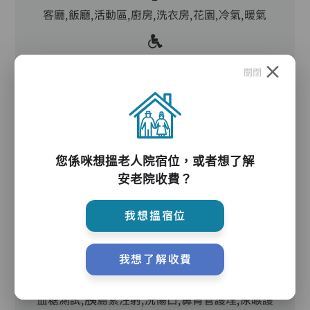
客廳,飯廳,活動區,廚房,洗衣房,花園,冷氣,暖氣
電動床,氣墊床,防滑扶手,助行器/拐杖,輪椅
關閉
護理服務
您係咪想搵老人院宿位，或者想了解
安老院收費？
主管,助理員,護理員,保健員,到診醫生
我想搵宿位
護理評估、執藥、核派藥、量度生命表徵、協助沐
浴、餵飯、換尿片
我想了解收費
血糖測試,胰島素注射,洗傷口,鼻胃管護理,尿喉護