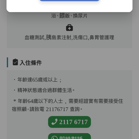
護理評估、執藥、核派藥、量度生命表徵、協助沐
浴、餵飯、換尿片
血糖測試,胰島素注射,洗傷口,鼻胃管護理
入住條件
．年齡達65歲或以上﹔
．精神狀態適合過群體生活。
* 年齡64歲以下的人士﹐需要經證實有需要接受住
宿照顧，請致電 21176717 查詢。
2117 6717