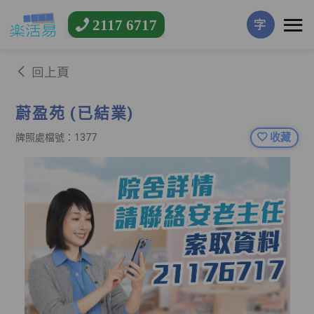
2117 6717
字
回上頁
蔚盈苑 (已結業)
收藏
牌照處檔號：1377