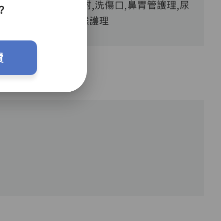
血糖測試,胰島素注射,洗傷口,鼻胃管護理,尿
？
喉護理
費