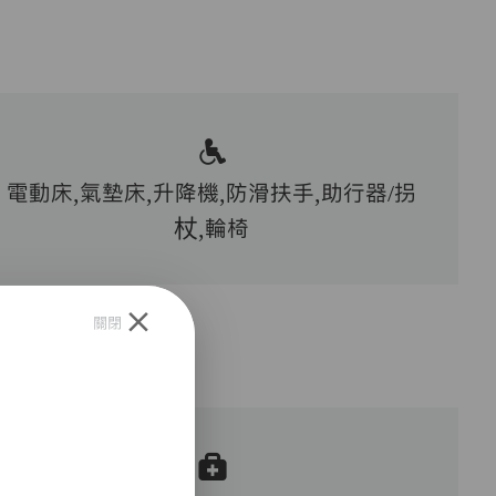
電動床,氣墊床,升降機,防滑扶手,助行器/拐
杖,輪椅
關閉