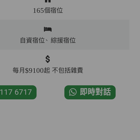
165個宿位
自資宿位、
綜援宿位
每月$9100起 不包括雜費
117 6717
即時對話