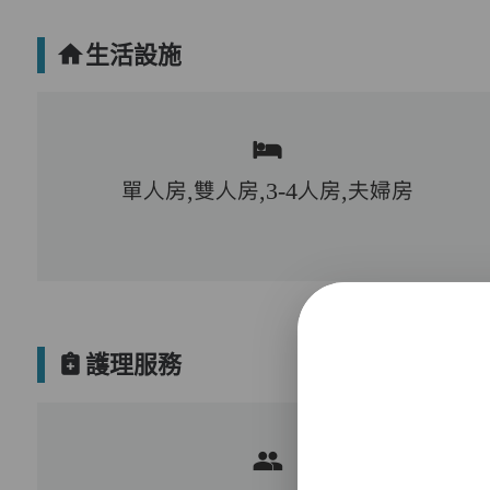
生活設施
單人房,雙人房,3-4人房,夫婦房
護理服務