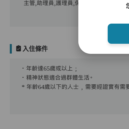
主管,助理員,護理員,保健員,到診醫生
入住條件
．年齡達65歲或以上﹔
．精神狀態適合過群體生活。
* 年齡64歲以下的人士﹐需要經證實有需要接