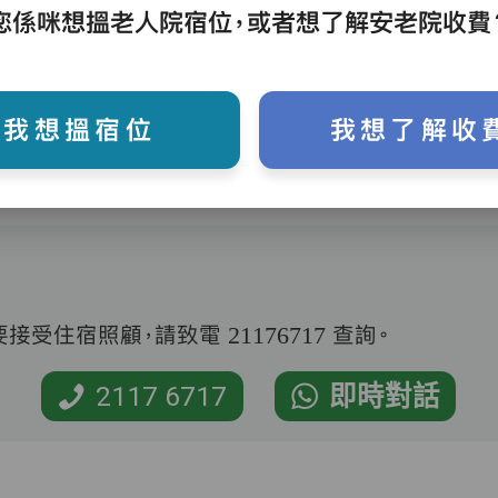
護理評估、執藥、核派藥、量度生命表徵、協
您係咪想搵老人院宿位，或者想了解安老院收費
助沐浴、餵飯、換尿片
我想搵宿位
我想了解收
受住宿照顧，請致電 21176717 查詢。
2117 6717
即時對話