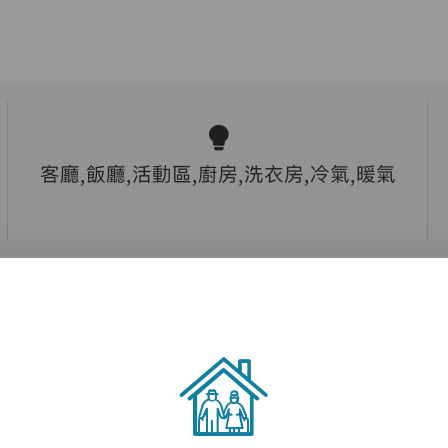
客廳,飯廳,活動區,廚房,洗衣房,冷氣,暖氣