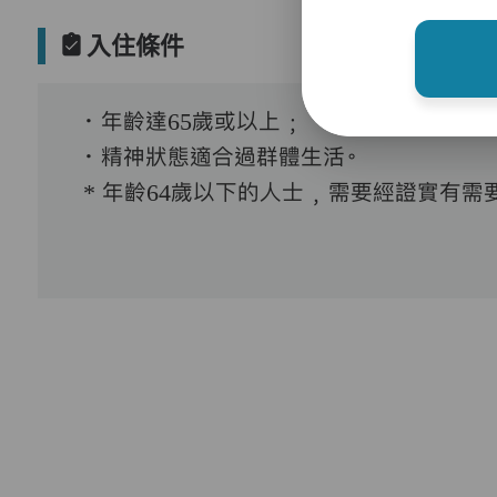
入住條件
．年齡達65歲或以上﹔
．精神狀態適合過群體生活。
* 年齡64歲以下的人士﹐需要經證實有需要接