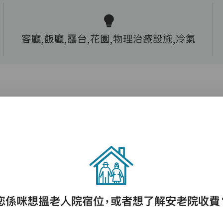
客廳,飯廳,露台,花園,物理治療設施,冷氣
護理評估、執藥、核派藥、量度生命表徵、協
助沐浴、餵飯、換尿片
您係咪想搵老人院宿位，或者想了解安老院收費