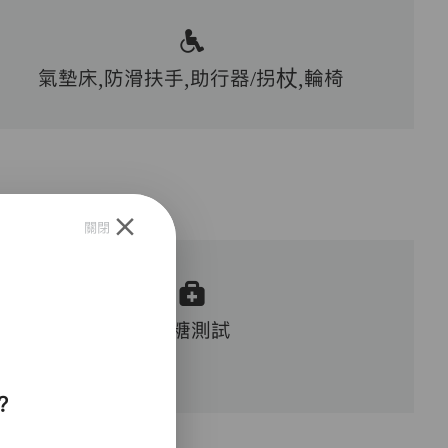
氣墊床,防滑扶手,助行器/拐杖,輪椅
關閉
血糖測試
？