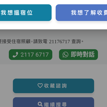
我想搵宿位
我想了解收
受住宿照顧，請致電 21176717 查詢。
2117 6717
即時對話
收藏諮詢
繼續搜尋