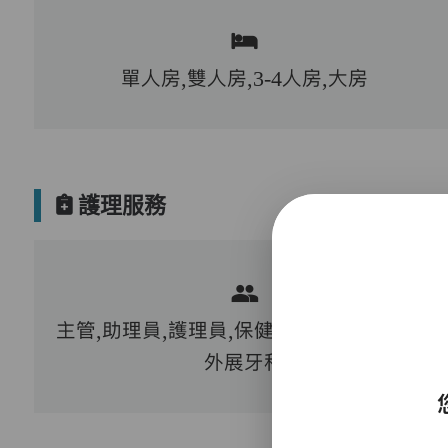
單人房,雙人房,3-4人房,大房
護理服務
主管,助理員,護理員,保健員,護士,到診醫生,
外展牙科