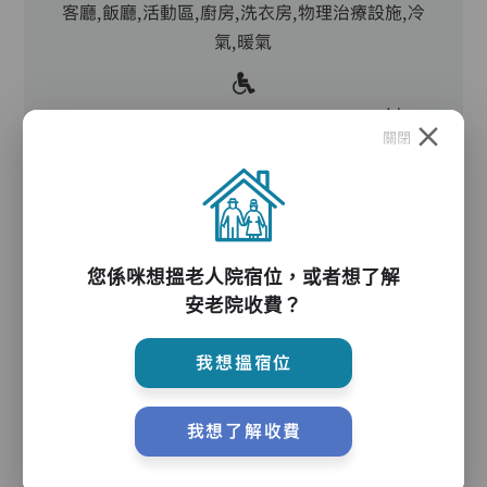
客廳,飯廳,活動區,廚房,洗衣房,物理治療設施,冷
氣,暖氣
電動床,氣墊床,升降機,防滑扶手,助行器/拐杖,輪
關閉
椅,院車
護理服務
您係咪想搵老人院宿位，或者想了解
安老院收費？
主管,助理員,護理員,保健員,護士,物理治療師,職
我想搵宿位
業治療師,註冊社工,到診醫生,外展牙科
我想了解收費
護理評估、執藥、核派藥、量度生命表徵、協助沐
浴、餵飯、換尿片