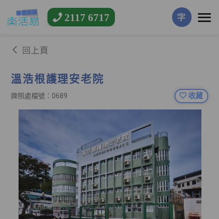
2117 6717
字
回上頁
溫浩根護理安老院
收藏
牌照處檔號：0689