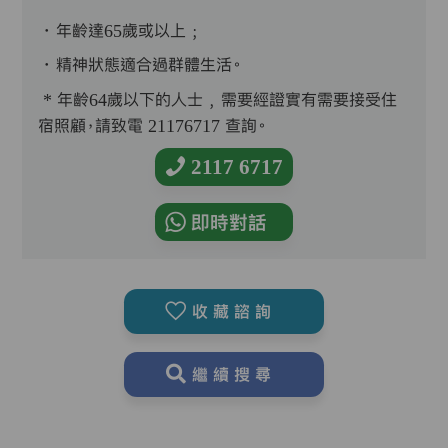
．年齡達65歲或以上﹔
．精神狀態適合過群體生活。
* 年齡64歲以下的人士﹐需要經證實有需要接受住
宿照顧，請致電 21176717 查詢。
2117 6717
即時對話
收藏諮詢
繼續搜尋