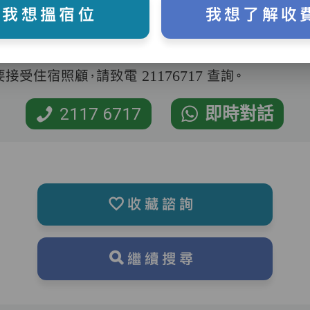
我想搵宿位
我想了解收
受住宿照顧，請致電 21176717 查詢。
2117 6717
即時對話
收藏諮詢
繼續搜尋