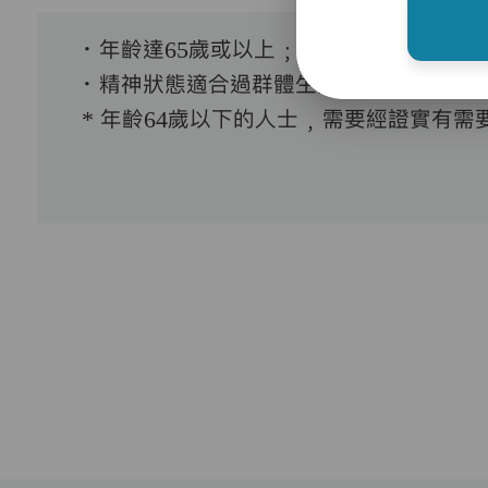
．年齡達65歲或以上﹔
．精神狀態適合過群體生活。
* 年齡64歲以下的人士﹐需要經證實有需要接