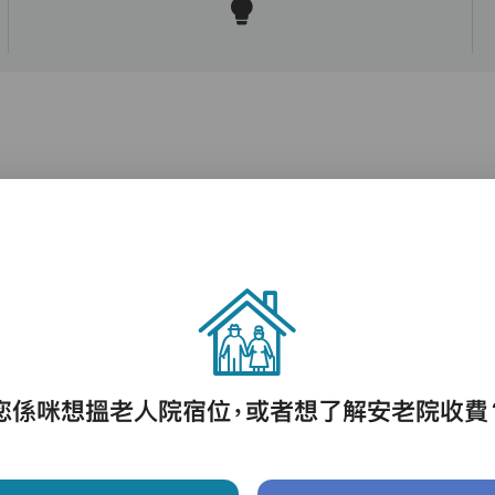
護理評估、執藥、核派藥、量度生命表徵、協
助沐浴、餵飯、換尿片
您係咪想搵老人院宿位，或者想了解安老院收費