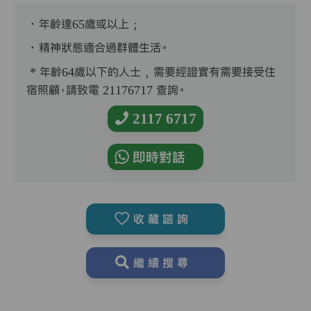
．年齡達65歲或以上﹔
．精神狀態適合過群體生活。
* 年齡64歲以下的人士﹐需要經證實有需要接受住
宿照顧，請致電 21176717 查詢。
2117 6717
即時對話
收藏諮詢
繼續搜尋