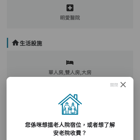
明愛醫院
生活設施
單人房,雙人房,大房
關閉
客廳,飯廳,活動區,廚房,洗衣房,物理治療設施,冷
氣,暖氣
電動床,氣墊床,升降機,防滑扶手,助行器/拐杖,輪
您係咪想搵老人院宿位，或者想了解
椅
安老院收費？