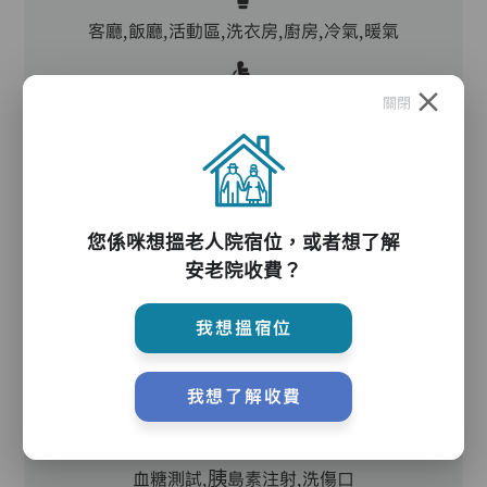
客廳,飯廳,活動區,洗衣房,廚房,冷氣,暖氣
關閉
電動床,氣墊床,升降機,助行器/拐杖,輪椅
護理服務
您係咪想搵老人院宿位，或者想了解
安老院收費？
主管,助理員,護理員,保健員,外展牙科
我想搵宿位
護理評估、執藥、核派藥、量度生命表徵、協助沐
我想了解收費
浴、餵飯、換尿片
血糖測試,胰島素注射,洗傷口