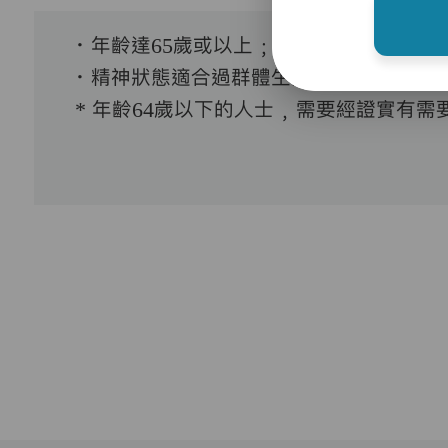
．年齡達65歲或以上﹔
．精神狀態適合過群體生活。
* 年齡64歲以下的人士﹐需要經證實有需要接