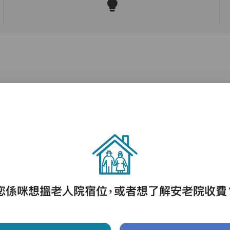
護理評估、執藥、核派藥、量度生命表徵、協
助沐浴、餵飯、換尿片
您係咪想搵老人院宿位，或者想了解安老院收費