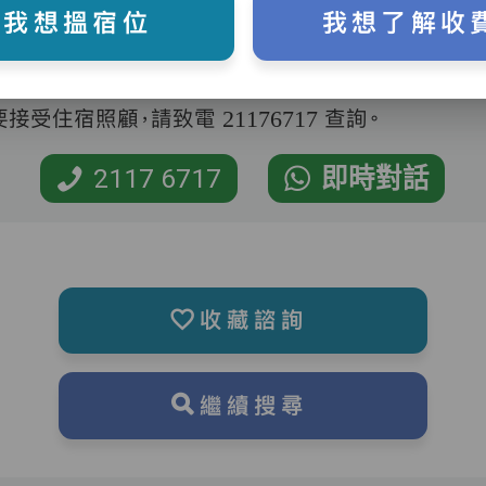
我想搵宿位
我想了解收
受住宿照顧，請致電 21176717 查詢。
2117 6717
即時對話
收藏諮詢
繼續搜尋