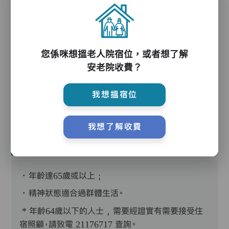
護理服務
您係咪想搵老人院宿位，或者想了解
安老院收費？
護理評估、執藥、核派藥、量度生命表徵、協助沐
浴、餵飯、換尿片
我想搵宿位
我想了解收費
入住條件
．年齡達65歲或以上﹔
．精神狀態適合過群體生活。
* 年齡64歲以下的人士﹐需要經證實有需要接受住
宿照顧，請致電 21176717 查詢。