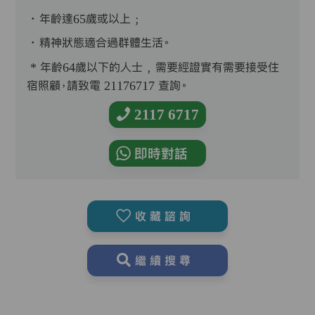
．年齡達65歲或以上﹔
．精神狀態適合過群體生活。
* 年齡64歲以下的人士﹐需要經證實有需要接受住
宿照顧，請致電 21176717 查詢。
2117 6717
即時對話
收藏諮詢
繼續搜尋