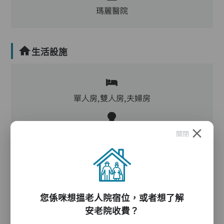
瑪麗醫院
生活設施
單人房,雙人房,夫婦房
客廳,飯廳,活動區,廚房,洗衣房,物理治療設施,冷
關閉
氣,暖氣
電動床,氣墊床,升降機,防滑扶手,助行器/拐杖,輪
椅
您係咪想搵老人院宿位，或者想了解
安老院收費？