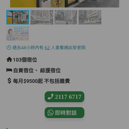
過去48小時內有
62
人查看過此安老院
103個宿位
自資宿位、
綜援宿位
每月$9500起 不包括雜費
2117 6717
即時對話