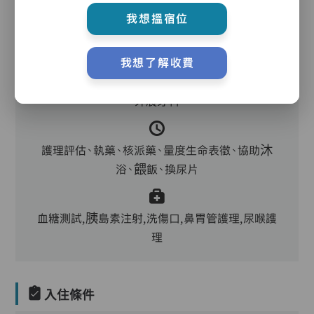
護理服務
我想搵宿位
我想了解收費
主管,助理員,護理員,保健員,護士,到診醫生,中醫,
外展牙科
護理評估、執藥、核派藥、量度生命表徵、協助沐
浴、餵飯、換尿片
血糖測試,胰島素注射,洗傷口,鼻胃管護理,尿喉護
理
入住條件