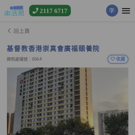
2117 6717
字
回上頁
基督教香港崇真會廣福頤養院
收藏
牌照處檔號：0064