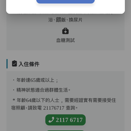
護理評估、執藥、核派藥、量度生命表徵、協助沐
浴、餵飯、換尿片
血糖測試
入住條件
．年齡達65歲或以上﹔
．精神狀態適合過群體生活。
* 年齡64歲以下的人士﹐需要經證實有需要接受住
宿照顧，請致電 21176717 查詢。
2117 6717