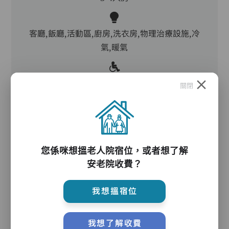
客廳,飯廳,活動區,廚房,洗衣房,物理治療設施,冷
氣,暖氣
電動床,氣墊床,升降機,防滑扶手,助行器/拐杖,輪
關閉
椅,院車
護理服務
您係咪想搵老人院宿位，或者想了解
安老院收費？
主管,助理員,護理員,保健員,護士,物理治療師,職
我想搵宿位
業治療師,言語治療師,註冊社工,到診醫生,外展牙
科
我想了解收費