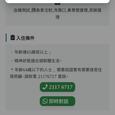
血糖測試,胰島素注射,洗傷口,鼻胃管護理,尿喉護
理
入住條件
．年齡達65歲或以上﹔
．精神狀態適合過群體生活。
* 年齡64歲以下的人士﹐需要經證實有需要接受住
宿照顧，請致電 21176717 查詢。
2117 6717
即時對話