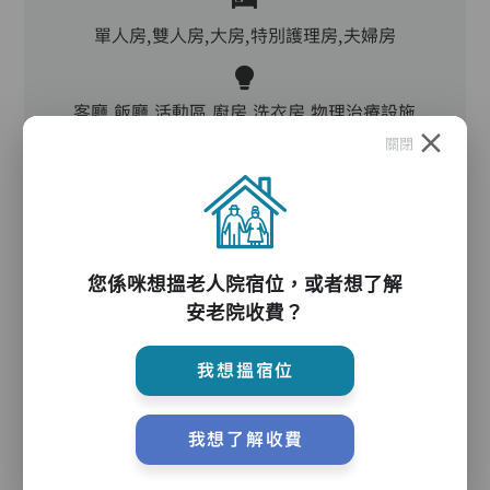
單人房,雙人房,大房,特別護理房,夫婦房
客廳,飯廳,活動區,廚房,洗衣房,物理治療設施
關閉
電動床,氣墊床,防滑扶手,助行器/拐杖,輪椅
護理服務
您係咪想搵老人院宿位，或者想了解
安老院收費？
我想搵宿位
護理評估、執藥、核派藥、量度生命表徵、協助沐
我想了解收費
浴、餵飯、換尿片