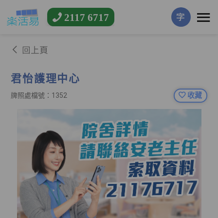
2117 6717
字
回上頁
君怡護理中心
收藏
牌照處檔號：1352