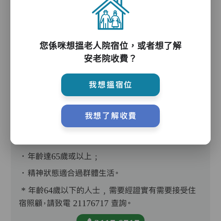
您係咪想搵老人院宿位，或者想了解
護理評估、執藥、核派藥、量度生命表徵、協助沐
安老院收費？
浴、餵飯、換尿片
我想搵宿位
我想了解收費
入住條件
．年齡達65歲或以上﹔
．精神狀態適合過群體生活。
* 年齡64歲以下的人士﹐需要經證實有需要接受住
宿照顧，請致電 21176717 查詢。