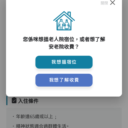
關閉
護理服務
您係咪想搵老人院宿位，或者想了解
安老院收費？
護理評估、執藥、核派藥、量度生命表徵、協助沐
我想搵宿位
浴、餵飯、換尿片
我想了解收費
入住條件
．年齡達65歲或以上﹔
．精神狀態適合過群體生活。