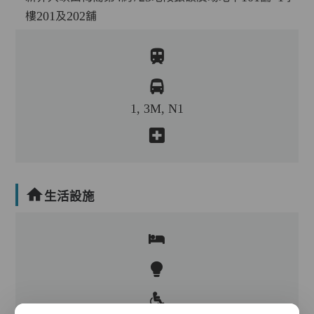
樓201及202舖
1, 3M, N1
生活設施