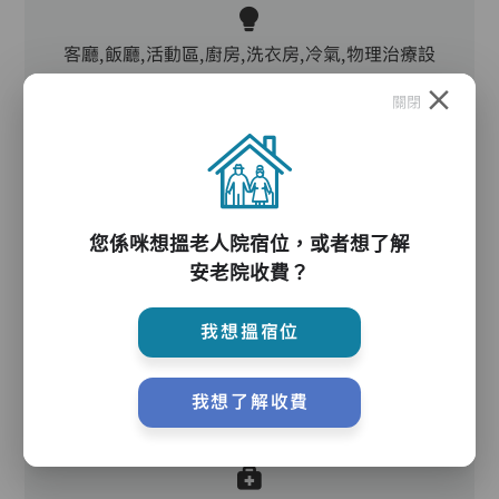
客廳,飯廳,活動區,廚房,洗衣房,冷氣,物理治療設
施
關閉
電動床,升降機,防滑扶手,助行器/拐杖,輪椅
您係咪想搵老人院宿位，或者想了解
護理服務
安老院收費？
我想搵宿位
我想了解收費
護理評估、執藥、核派藥、量度生命表徵、協助沐
浴、餵飯、換尿片