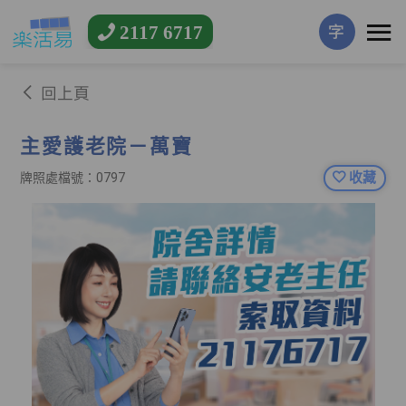
2117 6717
字
回上頁
主愛護老院－萬寶
收藏
牌照處檔號：0797