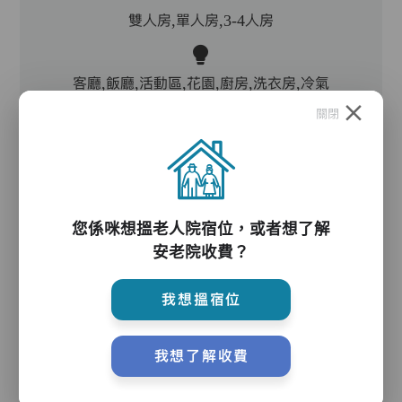
雙人房,單人房,3-4人房
客廳,飯廳,活動區,花園,廚房,洗衣房,冷氣
關閉
防滑扶手,助行器/拐杖,輪椅
護理服務
您係咪想搵老人院宿位，或者想了解
安老院收費？
我想搵宿位
主管,護理員,保健員
我想了解收費
護理評估、執藥、核派藥、量度生命表徵、協助沐
浴、餵飯、換尿片