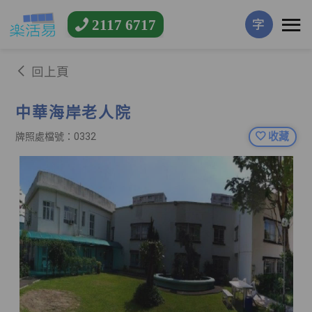
2117 6717
字
回上頁
中華海岸老人院
收藏
牌照處檔號：0332