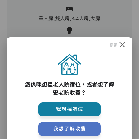
單人房,雙人房,3-4人房,大房
客廳,飯廳,活動區,廚房,洗衣房,冷氣
關閉
電動床,氣墊床,電梯,防滑扶手,助行器/拐杖,輪椅
您係咪想搵老人院宿位，或者想了解
護理服務
安老院收費？
我想搵宿位
主管,助理員,護理員,保健員,到診醫生,中醫
我想了解收費
護理評估、執藥、核派藥、量度生命表徵、協助沐