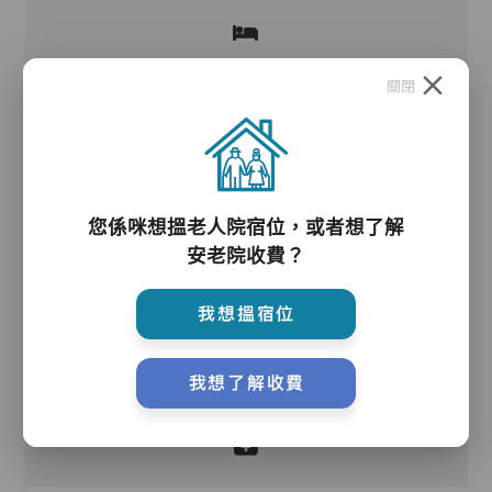
關閉
護理服務
您係咪想搵老人院宿位，或者想了解
安老院收費？
我想搵宿位
護理評估、執藥、核派藥、量度生命表徵、協助沐
我想了解收費
浴、餵飯、換尿片