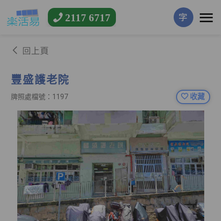
2117 6717
字
回上頁
豐盛護老院
收藏
牌照處檔號：1197