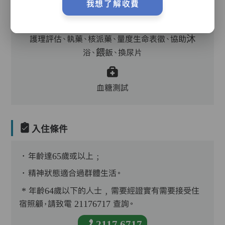
牙科
我想了解收費
護理評估、執藥、核派藥、量度生命表徵、協助沐
浴、餵飯、換尿片
血糖測試
入住條件
．年齡達65歲或以上﹔
．精神狀態適合過群體生活。
* 年齡64歲以下的人士﹐需要經證實有需要接受住
宿照顧，請致電 21176717 查詢。
2117 6717