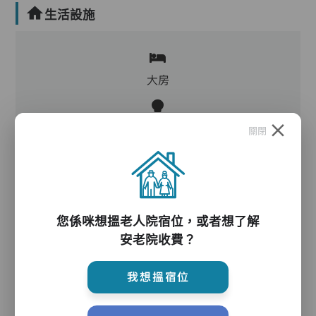
生活設施
大房
客廳,飯廳,活動區,廚房,洗衣房,冷氣,暖氣
關閉
電動床,氣墊床,電梯,防滑扶手,助行器/拐杖,輪椅
您係咪想搵老人院宿位，或者想了解
護理服務
安老院收費？
我想搵宿位
主管,助理員,護理員,保健員,護士,到診醫生,外展