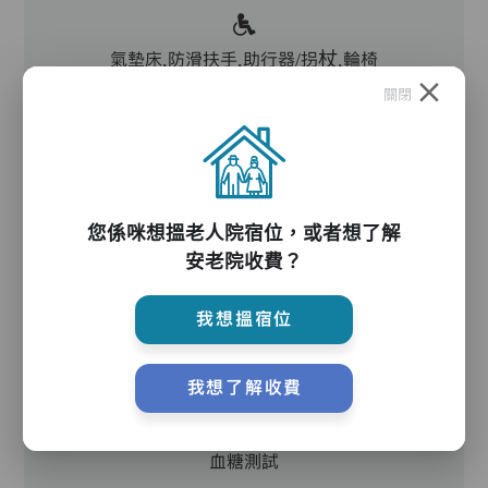
氣墊床,防滑扶手,助行器/拐杖,輪椅
關閉
護理服務
您係咪想搵老人院宿位，或者想了解
主管,助理員,護理員,保健員,護士,到診醫生,外展
安老院收費？
牙科
我想搵宿位
護理評估、執藥、核派藥、量度生命表徵、協助沐
浴、餵飯、換尿片
我想了解收費
血糖測試