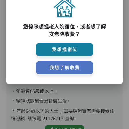
您係咪想搵老人院宿位，或者想了解
護理評估、執藥、核派藥、量度生命表徵、協助沐
安老院收費？
浴、餵飯、換尿片
我想搵宿位
我想了解收費
入住條件
．年齡達65歲或以上﹔
．精神狀態適合過群體生活。
* 年齡64歲以下的人士﹐需要經證實有需要接受住
宿照顧，請致電 21176717 查詢。