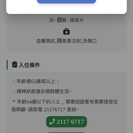
護理評估、執藥、核派藥、量度生命表徵、協助沐
浴、餵飯、換尿片
血糖測試,胰島素注射,洗傷口
入住條件
．年齡達65歲或以上﹔
．精神狀態適合過群體生活。
* 年齡64歲以下的人士﹐需要經證實有需要接受住
宿照顧，請致電 21176717 查詢。
2117 6717