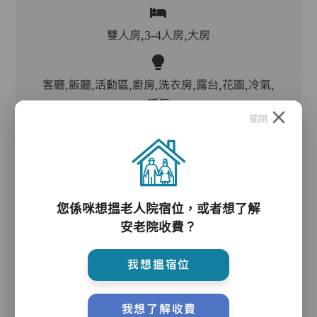
雙人房,3-4人房,大房
客廳,飯廳,活動區,廚房,洗衣房,露台,花園,冷氣,
暖氣
關閉
電動床,氣墊床,升降機,防滑扶手,助行器/拐杖,輪
椅
您係咪想搵老人院宿位，或者想了解
安老院收費？
護理服務
我想搵宿位
主管,助理員,護理員,保健員
我想了解收費