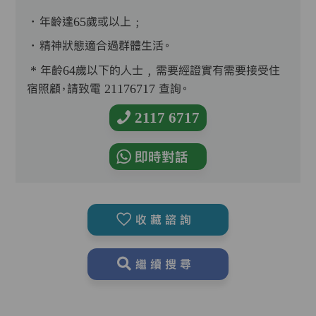
．年齡達65歲或以上﹔
．精神狀態適合過群體生活。
* 年齡64歲以下的人士﹐需要經證實有需要接受住
宿照顧，請致電 21176717 查詢。
2117 6717
即時對話
收藏諮詢
繼續搜尋