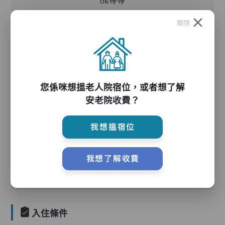
ok等等
關閉
護理服務
您係咪想搵老人院宿位，或者想了解
主管 : 1 名 保健員 : 4 名 護理員 : 8 名 助理員 :
安老院收費？
4 名
我想搵宿位
護理評估、執藥、核派藥、量度生命表徵、協助沐
浴、餵飯、換尿片
我想了解收費
入住條件