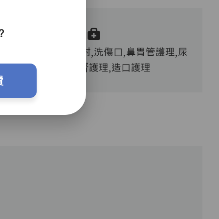
？
血糖測試,胰島素注射,洗傷口,鼻胃管護理,尿
喉護理,洗腎護理,造口護理
費