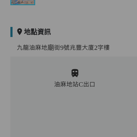
地點資訊
九龍油麻地廟街9號兆豐大廈2字樓
油麻地站C出口