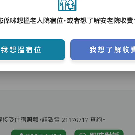
您係咪想搵老人院宿位，或者想了解安老院收費
護理評估、執藥、核派藥、量度生命表徵、協
助沐浴、餵飯、換尿片
我想搵宿位
我想了解收
受住宿照顧，請致電 21176717 查詢。