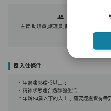
主管,助理員,護理員,保健員,到診醫生
入住條件
．年齡達65歲或以上﹔
．精神狀態適合過群體生活。
* 年齡64歲以下的人士﹐需要經證實有需要接