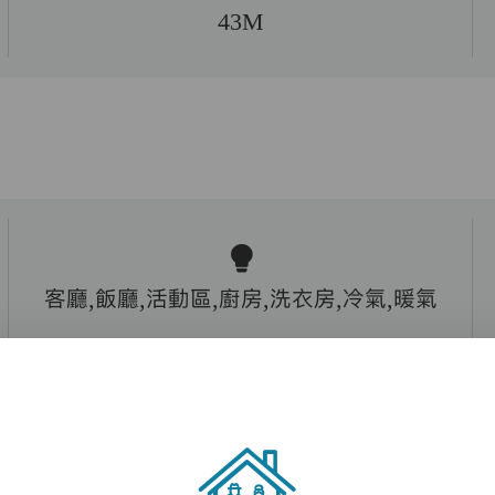
43M
客廳,飯廳,活動區,廚房,洗衣房,冷氣,暖氣