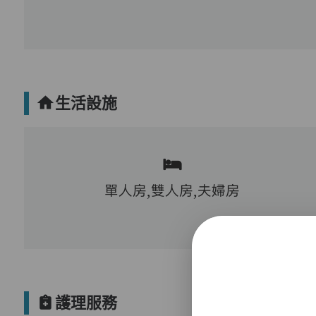
生活設施
單人房,雙人房,夫婦房
護理服務