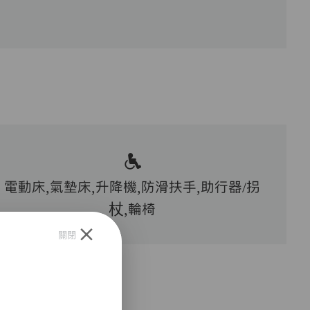
電動床,氣墊床,升降機,防滑扶手,助行器/拐
杖,輪椅
關閉