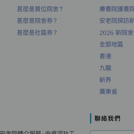
甚麼是買位院舍？
療養院護養
甚麼是院舍券？
安老院探訪
甚麼是社區券？
2026 新院
全部地區
香港
九龍
新界
廣東省
聯絡我們
費安老院轉介服務，由資深社工