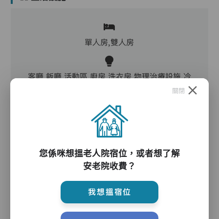
單人房,雙人房
客廳,飯廳,活動區,廚房,洗衣房,物理治療設施,冷
氣,暖氣
關閉
電動床,氣墊床,升降機,防滑扶手,助行器/拐杖,輪
椅
您係咪想搵老人院宿位，或者想了解
安老院收費？
護理服務
我想搵宿位