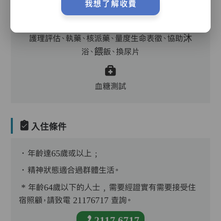
主管,助理員,護理員,保健員,物理治療師
我想了解收費
護理評估、執藥、核派藥、量度生命表徵、協助沐
浴、餵飯、換尿片
血糖測試
入住條件
．年齡達65歲或以上﹔
．精神狀態適合過群體生活。
* 年齡64歲以下的人士﹐需要經證實有需要接受住
宿照顧，請致電 21176717 查詢。
2117 6717