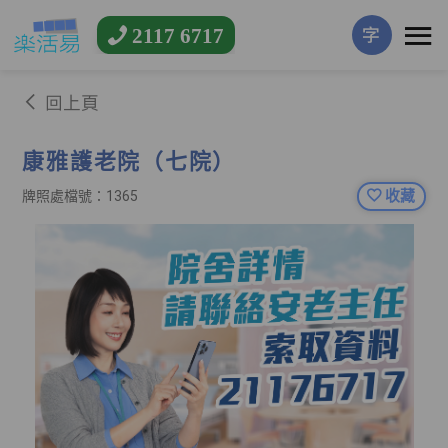
2117 6717
字
回上頁
康雅護老院（七院）
收藏
牌照處檔號：1365