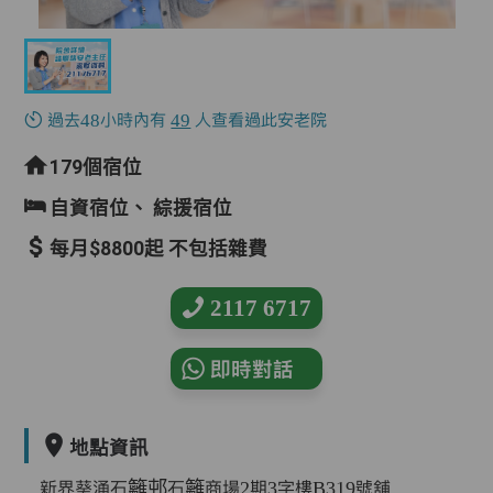
過去48小時內有
49
人查看過此安老院
179個宿位
自資宿位、
綜援宿位
每月$8800起 不包括雜費
2117 6717
即時對話
地點資訊
新界葵涌石籬邨石籬商場2期3字樓B319號舖