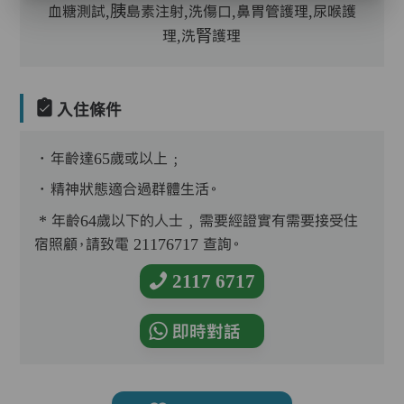
血糖測試,胰島素注射,洗傷口,鼻胃管護理,尿喉護
理,洗腎護理
入住條件
．年齡達65歲或以上﹔
．精神狀態適合過群體生活。
* 年齡64歲以下的人士﹐需要經證實有需要接受住
宿照顧，請致電 21176717 查詢。
2117 6717
即時對話