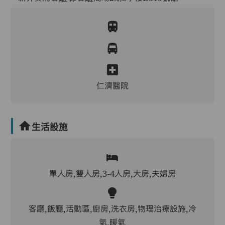
仁濟醫院
生活設施
單人房,雙人房,3-4人房,大房,夫婦房
客廳,飯廳,活動區,廚房,洗衣房,物理治療設施,冷
氣,暖氣