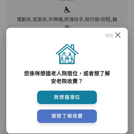
電動床,氣墊床,升降機,防滑扶手,助行器/拐杖,輪
椅
關閉
護理服務
您係咪想搵老人院宿位，或者想了解
主管,助理員,護理員,保健員,護士,物理治療師,職
安老院收費？
業治療師,到診醫生
我想搵宿位
護理評估、執藥、核派藥、量度生命表徵、協助沐
我想了解收費
浴、餵飯、換尿片